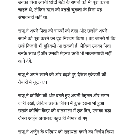
उनका
पिता
अपनी
छोटी
बेटी
के
सपनों
को
भी
पूरा
करना
, 
चाहते
थे
लेकिन
ऋण
की
बढ़ती
चुकता
के
बिना
यह
.
संभावनही
नहीं
था
राजू
ने
अपने
पिता
की
संघर्षों
को
देखा
और
उन्होंने
अपने
सपने
को
पूरा
करने
का
दृढ
निश्चय
किया।
वह
जानते
थे
कि
, 
उन्हें
कितनी
भी
मुश्किलें
आ
सकती
हैं
लेकिन
उनका
पिता
उनके
साथ
हैं
और
उनकी
मेहनत
कभी
भी
नाकामयाबी
नहीं
.
आने
देंगे
राजू
ने
अपने
सपने
की
ओर
बढ़ते
हुए
देफेंस
एकेडमी
की
तैयारी
में
जुट
गए।
राजू
ने
कोचिंग
की
ओर
बढ़ते
हुए
अपनी
मेहनत
और
लगन
, 
जारी
रखी
लेकिन
उसके
जीवन
में
कुछ
दरामा
भी
हुआ।
, 
उसके
कोचिंग
केंद्र
की
पाठशाला
में
एक
दिन
उसका
बड़ा
दोस्त
अर्जुन
अचानक
बहुत
ही
बीमार
हो
गए।
राजू
ने
अर्जुन
के
परिवार
को
सहायता
करने
का
निर्णय
किया