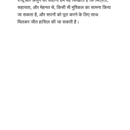
राजू
और
अर्जुन
की
कहानी
हमें
यह
सिखाती
है
कि
मित्रता
, 
, 
सहायता
और
मेहनत
से
किसी
भी
मुश्किल
का
सामना
किया
, 
जा
सकता
है
और
सपनों
को
पूरा
करने
के
लिए
साथ
मिलकर
जीत
हासिल
की
जा
सकती
है।