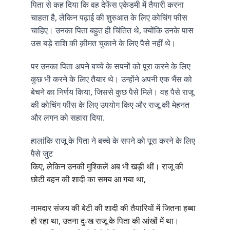
पिता
से
कह
दिया
कि
वह
देफेंस
एकेडमी
में
तैयारी
करना
, 
चाहता
है
लेकिन
पढ़ाई
की
शुरुआत
के
लिए
कोचिंग
फीस
, 
चाहिए।
उनका
पिता
बहुत
ही
चिंतित
थे
क्योंकि
उनके
पास
उस
बड़े
राशि
की
क़ीमत
चुकाने
के
लिए
पैसे
नहीं
थे।
पर
उनका
पिता
अपने
बच्चे
के
सपनों
को
पूरा
करने
के
लिए
कुछ
भी
करने
के
लिए
तैयार
थे।
उन्होंने
अपनी
एक
भैंस
को
, 
बेचने
का
निर्णय
किया
जिससे
कुछ
पैसे
मिले।
वह
पैसे
राजू
की
कोचिंग
फीस
के
लिए
उपयोग
किए
और
राजू
की
मेहनत
.
और
लगन
को
सहारा
दिया
हालांकि
राजू
के
पिता
ने
बच्चे
के
सपने
को
पूरा
करने
के
लिए
पैसे
जुट
, 
किए
लेकिन
उनकी
मुश्किलें
अब
भी
खड़ी
थीं।
राजू
की
,
छोटी
बहन
की
शादी
का
समय
आ
गया
था
नामदार
संजय
की
बेटी
की
शादी
की
तैयारियों
में
जितना
हब्बा
, 
हो
रहा
था
उतना
दुःख
राजू
के
पिता
की
आंखों
में
था।