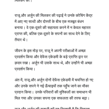
मिलकर
की।
राजू
और
अर्जुन
की
मिलकर
की
पढ़ाई
ने
उनके
कोचिंग
केंद्र
में
आए
नए
साथी
और
दोस्तों
के
बीच
एक
मजबूत
बंधन
-
बनाया।
वे
एक
दूसरे
की
सहायता
करने
में
न
केवल
महारत
, 
-
प्राप्त
की
बल्कि
एक
दूसरे
के
सपनों
का
साथ
देने
के
लिए
तैयार
थे।
, 
जीवन
के
इस
मोड़
पर
राजू
ने
अपनी
परीक्षाओं
में
अच्छा
प्रदर्शन
किया
और
देफेंस
एकेडमी
के
बड़े
प्राप्ति
द्वार
पर
, 
क़दम
रखा।
अर्जुन
भी
उसके
साथ
थे
और
उन्होंने
भी
अच्छा
प्रदर्शन
किया।
, 
अंत
में
राजू
और
अर्जुन
दोनों
देफेंस
एकेडमी
में
चयनित
हो
गए
और
उनके
सपने
ने
नई
ऊँचाइयों
तक
पहुँच
जाने
का
मौका
प्रदान
किया।
उनके
परिवारों
की
मुश्किलों
का
समाधान
भी
मिल
गया
और
उनका
सपना
एक
सफलता
की
तरफ
बढ़ा।
, 