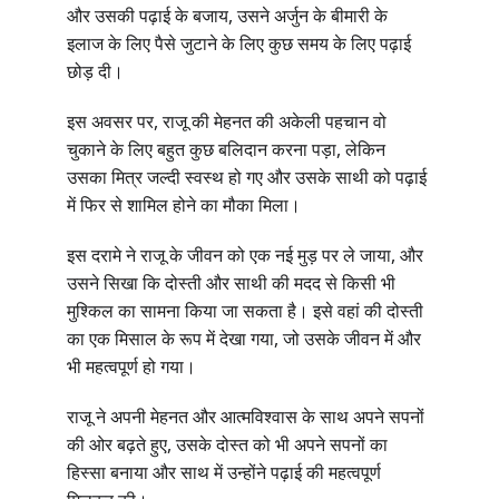
, 
और
उसकी
पढ़ाई
के
बजाय
उसने
अर्जुन
के
बीमारी
के
इलाज
के
लिए
पैसे
जुटाने
के
लिए
कुछ
समय
के
लिए
पढ़ाई
छोड़
दी।
, 
इस
अवसर
पर
राजू
की
मेहनत
की
अकेली
पहचान
वो
, 
चुकाने
के
लिए
बहुत
कुछ
बलिदान
करना
पड़ा
लेकिन
उसका
मित्र
जल्दी
स्वस्थ
हो
गए
और
उसके
साथी
को
पढ़ाई
में
फिर
से
शामिल
होने
का
मौका
मिला।
, 
इस
दरामे
ने
राजू
के
जीवन
को
एक
नई
मुड़
पर
ले
जाया
और
उसने
सिखा
कि
दोस्ती
और
साथी
की
मदद
से
किसी
भी
मुश्किल
का
सामना
किया
जा
सकता
है।
इसे
वहां
की
दोस्ती
, 
का
एक
मिसाल
के
रूप
में
देखा
गया
जो
उसके
जीवन
में
और
भी
महत्वपूर्ण
हो
गया।
राजू
ने
अपनी
मेहनत
और
आत्मविश्वास
के
साथ
अपने
सपनों
, 
की
ओर
बढ़ते
हुए
उसके
दोस्त
को
भी
अपने
सपनों
का
हिस्सा
बनाया
और
साथ
में
उन्होंने
पढ़ाई
की
महत्वपूर्ण